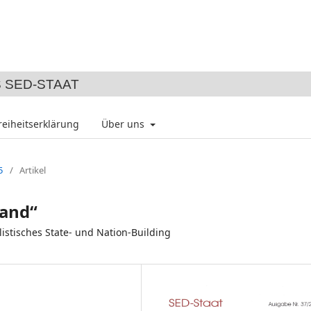
 SED-STAAT
reiheitserklärung
Über uns
5
/
Artikel
Hand“
stisches State- und Nation-Building