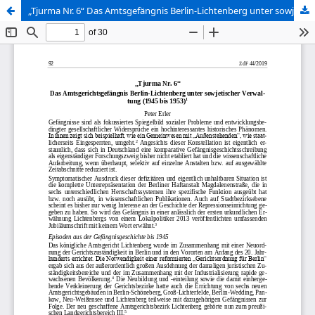
„Tjurma Nr. 6“ Das Amtsgefängnis Berlin-Lichtenberg unter sowjetischer Verwaltung (1945 bis 1953)